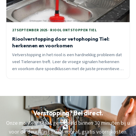
27 SEPTEMBER 2025 · RIOOL ONTSTOPPEN TIEL
Rioolverstopping door vetophoping Tiel:
herkennen en voorkomen
Vetverstopping in het riool is een hardnekkig probleem dat
veel Tielenaren treft. Leer de vroege signalen herkennen
en voorkom dure spoedklussen met de juiste preventieve
maatregelen.
Verstopping? Bel direct.
Onze monteur staat gemiddeld binnen 30 minuten bij u
voor de deur. Vast tarief vooraf, gratis voorrijkosten.