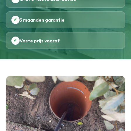
✓
3 maanden garantie
✓
Vaste prijs vooraf