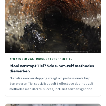
27 OKTOBER 2025 · RIOOL ONTSTOPPEN TIEL
Riool verstopt Tiel? 5 doe-het-zelf methodes
die werken
Niet elke rioolverstopping vraagt om professionele hulp.
Een ervaren Tiel specialist deelt 5 effectieve doe-het-zelf
methodes met 70-90% succes, inclusief seizoensgebonden
preventietips en duidelijke signalen wanneer je toch beter
een professional kunt bellen.