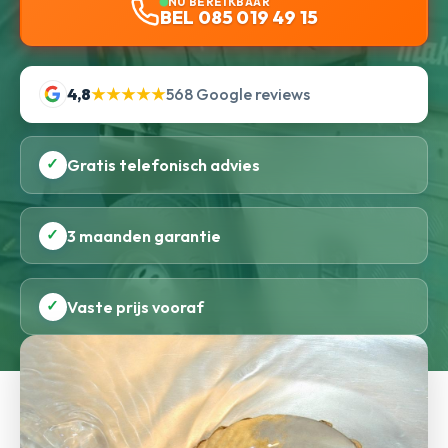
NU BEREIKBAAR
BEL 085 019 49 15
4,8
★★★★★
568 Google reviews
✓
Gratis telefonisch advies
✓
3 maanden garantie
✓
Vaste prijs vooraf